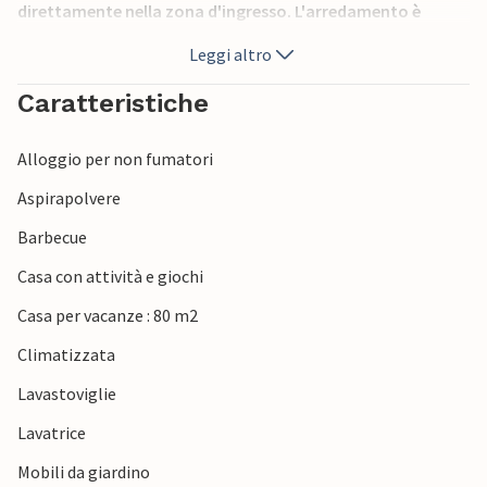
direttamente nella zona d'ingresso. L'arredamento è
prevalentemente moderno e di medio comfort. Gli ultimi
Leggi altro
400 m di strada di accesso sono sterrati. 7 km Montevarchi,
35 km Arezzo, 45 km Siena.
Caratteristiche
Alloggio per non fumatori
Aspirapolvere
Barbecue
Casa con attività e giochi
Casa per vacanze : 80 m2
Climatizzata
Lavastoviglie
Lavatrice
Mobili da giardino