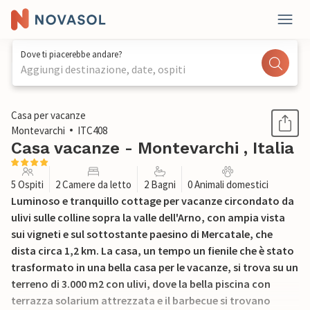
Dove ti piacerebbe andare?
Aggiungi destinazione, date, ospiti
1 / 36
Casa per vacanze
Montevarchi
ITC408
Casa vacanze - Montevarchi , Italia
5 Ospiti
2 Camere da letto
2 Bagni
0 Animali domestici
Luminoso e tranquillo cottage per vacanze circondato da
ulivi sulle colline sopra la valle dell'Arno, con ampia vista
sui vigneti e sul sottostante paesino di Mercatale, che
dista circa 1,2 km. La casa, un tempo un fienile che è stato
trasformato in una bella casa per le vacanze, si trova su un
terreno di 3.000 m2 con ulivi, dove la bella piscina con
terrazza solarium attrezzata e il barbecue si trovano