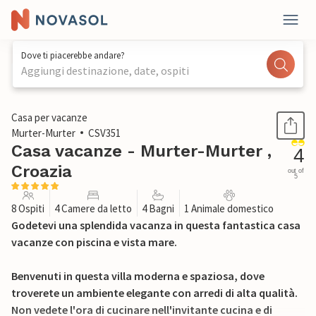
Dove ti piacerebbe andare?
Aggiungi destinazione, date, ospiti
1 / 41
Casa per vacanze
Murter-Murter
CSV351
Casa vacanze - Murter-Murter ,
4
Croazia
out of
5
8 Ospiti
4 Camere da letto
4 Bagni
1 Animale domestico
Godetevi una splendida vacanza in questa fantastica casa
vacanze con piscina e vista mare.
Benvenuti in questa villa moderna e spaziosa, dove
troverete un ambiente elegante con arredi di alta qualità.
Non vedete l'ora di cucinare nell'invitante cucina e di