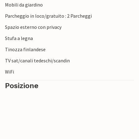
Mobili da giardino
relax in riva al mare.
Parcheggio in loco/gratuito : 2 Parcheggi
Spazio esterno con privacy
Stufa a legna
Tinozza finlandese
TV sat/canali tedeschi/scandin
WiFi
Posizione