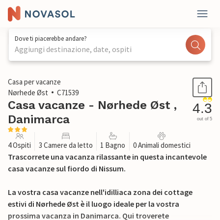
Dove ti piacerebbe andare?
Aggiungi destinazione, date, ospiti
1 / 18
Casa per vacanze
Nørhede Øst
C71539
Casa vacanze - Nørhede Øst ,
4.3
Danimarca
out of 5
4 Ospiti
3 Camere da letto
1 Bagno
0 Animali domestici
Trascorrete una vacanza rilassante in questa incantevole
casa vacanze sul fiordo di Nissum.
La vostra casa vacanze nell'idilliaca zona dei cottage
estivi di Nørhede Øst è il luogo ideale per la vostra
prossima vacanza in Danimarca. Qui troverete