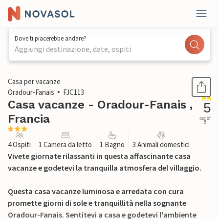
Dove ti piacerebbe andare?
Aggiungi destinazione, date, ospiti
1 / 18
Casa per vacanze
Oradour-Fanais
FJC113
Casa vacanze - Oradour-Fanais ,
5
Francia
out of
5
4 Ospiti
1 Camera da letto
1 Bagno
3 Animali domestici
Vivete giornate rilassanti in questa affascinante casa
vacanze e godetevi la tranquilla atmosfera del villaggio.
Questa casa vacanze luminosa e arredata con cura
promette giorni di sole e tranquillità nella sognante
Oradour-Fanais. Sentitevi a casa e godetevi l'ambiente