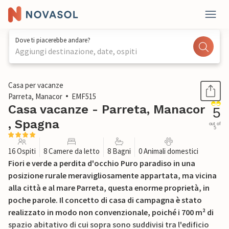
Dove ti piacerebbe andare?
Aggiungi destinazione, date, ospiti
1 / 52
Casa per vacanze
Parreta, Manacor
EMF515
Casa vacanze - Parreta, Manacor
5
, Spagna
out of
5
16 Ospiti
8 Camere da letto
8 Bagni
0 Animali domestici
Fiori e verde a perdita d'occhio Puro paradiso in una
posizione rurale meravigliosamente appartata, ma vicina
alla città e al mare Parreta, questa enorme proprietà, in
poche parole. Il concetto di casa di campagna è stato
realizzato in modo non convenzionale, poiché i 700 m² di
spazio abitativo di cui sopra sono suddivisi tra l'edificio