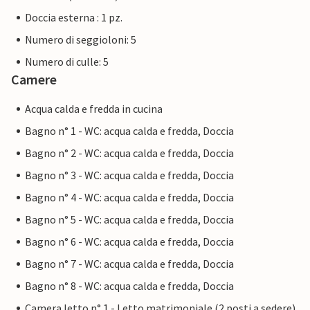
due sedie, ideale per un momento a due per godere
Doccia esterna : 1 pz.
appieno di questo paradiso rurale e del suo clima
Numero di seggioloni: 5
piacevolmente mite.
Numero di culle: 5
La posizione di questa villa monumentale è semplicemente
Camere
affascinante, in quanto Manacor è a soli 10 minuti di
Acqua calda e fredda in cucina
distanza per una bella passeggiata e per fare acquisti, ad
esempio per le famose perle di Maiorca che vengono
Bagno n° 1 - WC: acqua calda e fredda, Doccia
prodotte qui. I villaggi circostanti, come l'affascinante
Bagno n° 2 - WC: acqua calda e fredda, Doccia
Son Macià, sono facilmente raggiungibili grazie alla
Bagno n° 3 - WC: acqua calda e fredda, Doccia
comoda posizione e alla vicinanza alla strada di
campagna appena percettibile. Qui si può fare la spesa
Bagno n° 4 - WC: acqua calda e fredda, Doccia
quotidiana, da abbinare a un café cortado mattutino in un
Bagno n° 5 - WC: acqua calda e fredda, Doccia
bar locale. Per nuotare, recatevi nel grazioso villaggio di
Bagno n° 6 - WC: acqua calda e fredda, Doccia
pescatori di Porto Cristo, dove potrete passeggiare sul
lungomare la sera dopo una lunga giornata in spiaggia con
Bagno n° 7 - WC: acqua calda e fredda, Doccia
numerose attività sportive acquatiche e gustare un pasto
Bagno n° 8 - WC: acqua calda e fredda, Doccia
in uno dei deliziosi ristoranti. Per quanto riguarda le
Camera letto n° 1 - Letto matrimoniale (2 posti a sedere)
spiagge, c'è solo l'imbarazzo della scelta, dato che le