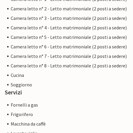
bellissime Calas de Mallorca sono a pochi passi di distanza.
Camera letto n° 2 - Letto matrimoniale (2 posti a sedere)
La sera, voi e il vostro gruppo potrete concludere la
Camera letto n° 3 - Letto matrimoniale (2 posti a sedere)
giornata in pace e relax con un accogliente barbecue fino a
Camera letto n° 4 - Letto matrimoniale (2 posti a sedere)
quando tutte le stelle saranno alte nel cielo. L'enorme
tenuta di villa Parreta è situata in una meravigliosa
Camera letto n° 5 - Letto matrimoniale (2 posti a sedere)
posizione appartata tra Manacor e l'incantevole
Camera letto n° 6 - Letto matrimoniale (2 posti a sedere)
paesaggio costiero orientale. Per le vostre vacanze sono
Camera letto n° 7 - Letto matrimoniale (2 posti a sedere)
disponibili unità residenziali separate con un alto livello di
comfort e accoglienza. Per lo shopping, visitate Son Macia
Camera letto n° 8 - Letto matrimoniale (2 posti a sedere)
o Manacor, dove il lunedì si tiene un mercato settimanale.
Cucina
Le bellissime spiagge dell'isola, alcune delle quali sono veri
Soggiorno
e propri insider tips come Cala Varques, sono a breve
Servizi
distanza in auto.
Fornelli a gas
Frigorifero
Macchina da caffè