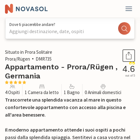
Dove ti piacerebbe andare?
Aggiungi destinazione, date, ospiti
1 / 42
Situato in Prora Solitaire
Prora/Rügen
DMR735
Appartamento - Prora/Rügen ,
4.6
Germania
out of 5
4 Ospiti
1 Camera da letto
1 Bagno
0 Animali domestici
Trascorrete una splendida vacanza al mare in questo
confortevole appartamento con accesso alla piscina e
all'area benessere.
Il moderno appartamento attende i suoi ospiti a pochi
passi dalla splendida spiaggia. Sentitevi a casa vostra nel