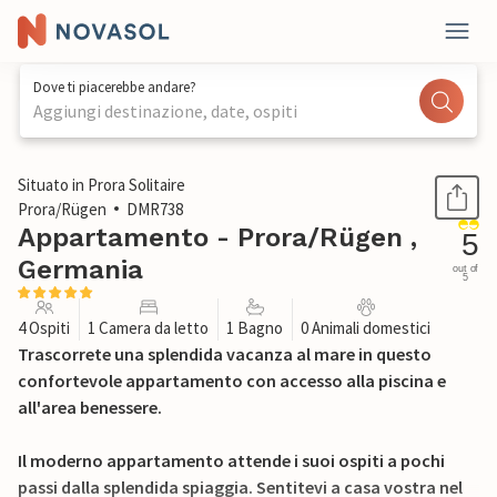
Dove ti piacerebbe andare?
Aggiungi destinazione, date, ospiti
1 / 44
Situato in Prora Solitaire
Prora/Rügen
DMR738
Appartamento - Prora/Rügen ,
5
Germania
out of
5
4 Ospiti
1 Camera da letto
1 Bagno
0 Animali domestici
Trascorrete una splendida vacanza al mare in questo
confortevole appartamento con accesso alla piscina e
all'area benessere.
Il moderno appartamento attende i suoi ospiti a pochi
passi dalla splendida spiaggia. Sentitevi a casa vostra nel