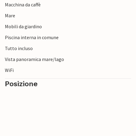
Macchina da caffè
Wiek. Passeggiate sul lungomare, godetevi la vista sul Mar
Baltico e respirate l'aria fresca del mare. Approfittate dei
Mare
percorsi ciclabili ed escursionistici ben sviluppati per fare
Mobili da giardino
belle escursioni ed esplorare il Parco Nazionale Jasmund
con le sue famose scogliere di gesso.
Piscina interna in comune
Tutto incluso
Vista panoramica mare/lago
WiFi
Posizione