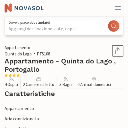
Dove ti piacerebbe andare?
Aggiungi destinazione, date, ospiti
1 / 16
Appartamento
Quinta do Lago
PTS108
Appartamento - Quinta do Lago ,
Portogallo
4 Ospiti
2 Camere da letto
3 Bagni
0 Animali domestici
Caratteristiche
Appartamento
Aria condizionata