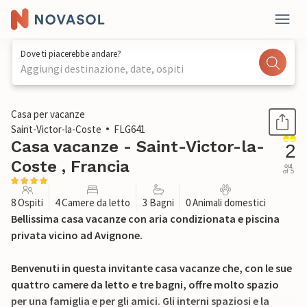
Dove ti piacerebbe andare?
Aggiungi destinazione, date, ospiti
1 / 31
Casa per vacanze
Saint-Victor-la-Coste
FLG641
Casa vacanze - Saint-Victor-la-
2
Coste , Francia
out
of 5
8 Ospiti
4 Camere da letto
3 Bagni
0 Animali domestici
Bellissima casa vacanze con aria condizionata e piscina
privata vicino ad Avignone.
Benvenuti in questa invitante casa vacanze che, con le sue
quattro camere da letto e tre bagni, offre molto spazio
per una famiglia e per gli amici. Gli interni spaziosi e la