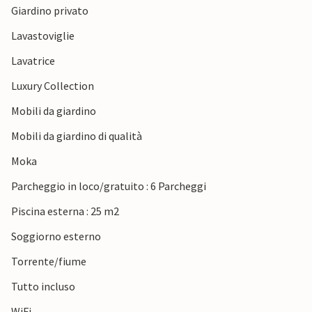
Giardino privato
Trascorrete le vostre vacanze in questa bella casa e in
Lavastoviglie
questa splendida regione!
Lavatrice
Luxury Collection
Mobili da giardino
Mobili da giardino di qualità
Moka
Parcheggio in loco/gratuito : 6 Parcheggi
Piscina esterna : 25 m2
Soggiorno esterno
Torrente/fiume
Tutto incluso
WiFi