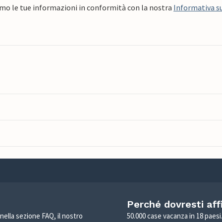
mo le tue informazioni in conformità con la nostra
Informativa su
Perché dovresti aff
 nella sezione FAQ, il nostro
50.000 case vacanza in 18 paesi. 