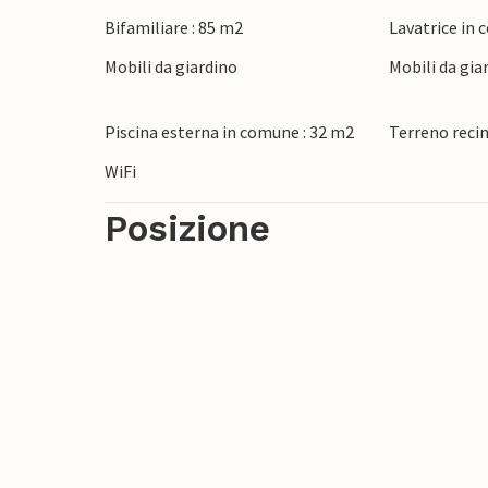
Bifamiliare : 85 m2
Lavatrice in
Esplorate gli splendidi paesaggi della Tos
Mobili da giardino
Mobili da gia
tempo nel centro storico di Santa Maria a
Ricorderete a lungo la vostra vacanza in 
Piscina esterna in comune : 32 m2
Terreno reci
WiFi
Posizione