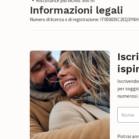
Ristorante più vicino: 500 m
Informazioni legali
Numero di licenza o di registrazione: IT050035C2EQ3YN
Iscr
ispi
Iscrivendo
per soggio
numerosi p
Potrai ann