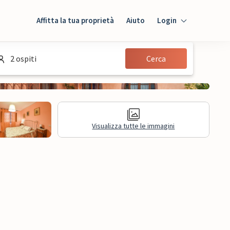
Affitta la tua proprietà
Aiuto
Login
Login
2 ospiti
Cerca
Ospiti
Proprietario
Visualizza tutte le immagini
sioni
Informazioni legali