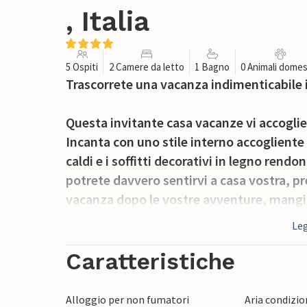
, Italia
5 Ospiti
2 Camere da letto
1 Bagno
0 Animali domes
Trascorrete una vacanza indimenticabile 
Questa invitante casa vacanze vi accoglie 
Incanta con uno stile interno accogliente
caldi e i soffitti decorativi in legno rendo
potrete davvero sentirvi a casa vostra, pr
vacanza dopo le vostre avventure, mangi
lungo.
Leg
L'ampia proprietà è il luogo ideale per tras
Caratteristiche
sole sulla terrazza, preparate prelibatezze
vaghino sul verde lussureggiante.
Alloggio per non fumatori
Aria condizi