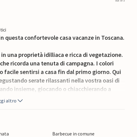
out of 5
tici
in questa confortevole casa vacanze in Toscana.
in una proprietà idilliaca e ricca di vegetazione.
 che ricorda una tenuta di campagna. I colori
no facile sentirsi a casa fin dal primo giorno. Qui
egustando serate rilassanti nella vostra oasi di
ando insieme, giocando o chiacchierando a
gi altro
correre ore di relax all'aria aperta. Godetevi il
 sul barbecue e lasciate che i vostri occhi
onata
Barbecue in comune