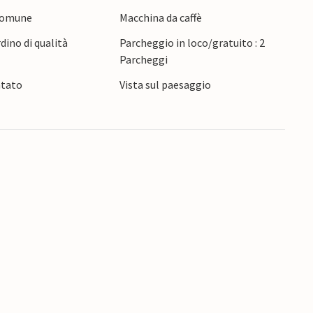
 comune
Macchina da caffè
cana al vostro ritmo. Ammirate gli edifici di un
rdino di qualità
Parcheggio in loco/gratuito : 2
 Monte o guidate fino alla famosa città di Pisa.
Parcheggi
questa casa vacanze in una splendida posizione.
ntato
Vista sul paesaggio