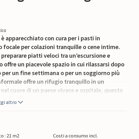
ico
è apparecchiato con cura per i pasti in
focale per colazioni tranquille o cene intime.
preparare piatti veloci tra un’escursione e
 offre un piacevole spazio in cui rilassarsi dopo
io per un fine settimana o per un soggiorno più
formale offre un rifugio tranquillo in un
 nel cuore di un paese vivace e ospitale, questo
e tranquillità e comodo accesso ad alcune delle
gi altro
elle vicinanze, l’altopiano del Causse de l’Isle
e attraversano boschi di querce e praterie aride,
 sulla valle. Gli amanti della natura possono
ntre occasionali mostre d’arte aggiungono
o : 21 m2
Costi a consumo incl.