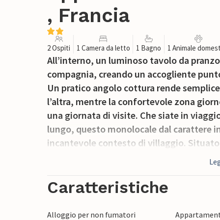
, Francia
2 Ospiti
1 Camera da letto
1 Bagno
1 Animale domest
All’interno, un luminoso tavolo da pranzo 
compagnia, creando un accogliente punto 
Un pratico angolo cottura rende semplice 
l’altra, mentre la confortevole zona giorno
una giornata di visite. Che siate in viagg
lungo, questo monolocale dal carattere in
incantevole contesto di villaggio. Situato
monolocale finemente ristrutturato unisc
Leg
attrazioni più affascinanti del Périgord. N
offre splendidi sentieri escursionistici ch
Caratteristiche
con silenziosi punti panoramici affacciati
scoprire la ricca flora e fauna locali, me
Alloggio per non fumatori
Appartament