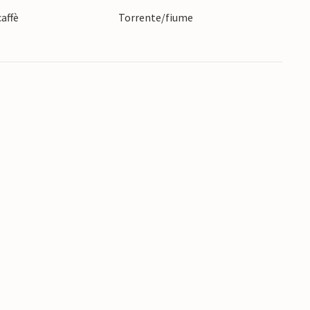
ggio.
affè
Torrente/fiume