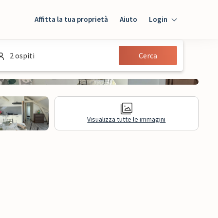
Affitta la tua proprietà
Aiuto
Login
Login
2 ospiti
Cerca
Ospiti
Proprietario
Visualizza tutte le immagini