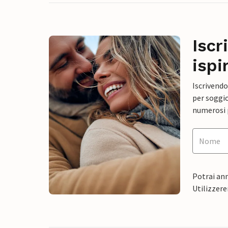
Iscr
ispi
Iscrivendo
per soggio
numerosi p
Potrai ann
Utilizzere