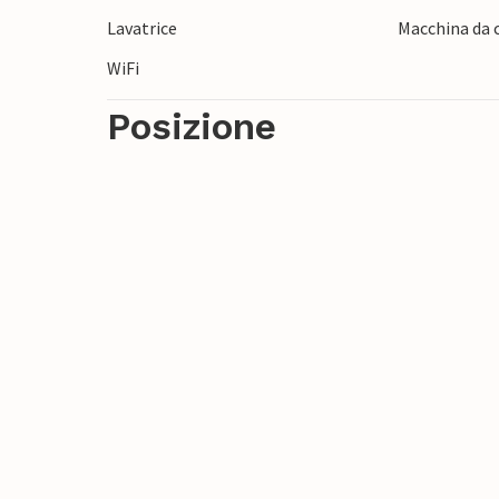
un’insolita dimensione culturale al paesa
Lavatrice
Macchina da c
WiFi
Posizione