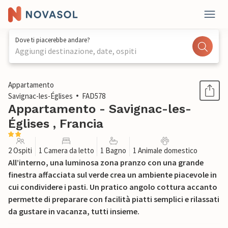
Dove ti piacerebbe andare?
Aggiungi destinazione, date, ospiti
1 / 16
Appartamento
Savignac-les-Églises
FAD578
Appartamento - Savignac-les-
Églises , Francia
2 Ospiti
1 Camera da letto
1 Bagno
1 Animale domestico
All’interno, una luminosa zona pranzo con una grande
finestra affacciata sul verde crea un ambiente piacevole in
cui condividere i pasti. Un pratico angolo cottura accanto
permette di preparare con facilità piatti semplici e rilassati
da gustare in vacanza, tutti insieme.