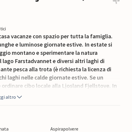
out of
5
tici
asa vacanze con spazio per tutta la famiglia.
unghe e luminose giornate estive. In estate si
aggio montano e sperimentare la natura
l lago Farstadvannet e diversi altri laghi di
e pesca alla trota (è richiesta la licenza di
hi laghi nelle calde giornate estive. Se un
ordinare cibo locale alla Ljosland Fjellstove. In
do proprio davanti alla porta di casa. Dalla casa
gi altro
a per le piste da discesa. Ljosland è considerata
o di vista della neve nella Norvegia meridionale.
onata
Aspirapolvere