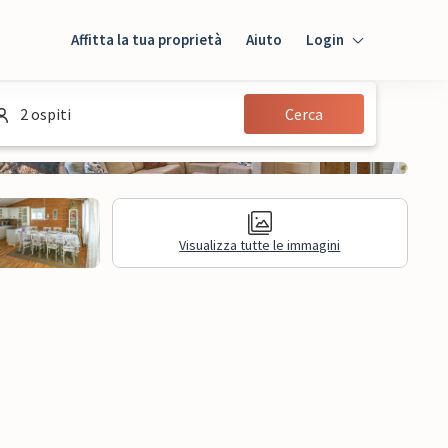
Affitta la tua proprietà
Aiuto
Login
Login
2 ospiti
Cerca
Ospiti
Proprietario
Visualizza tutte le immagini
sioni