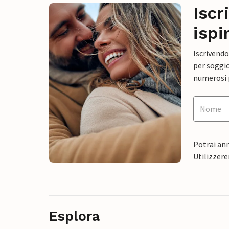
Iscr
ispi
Iscrivendo
per soggio
numerosi p
Potrai ann
Utilizzere
Esplora