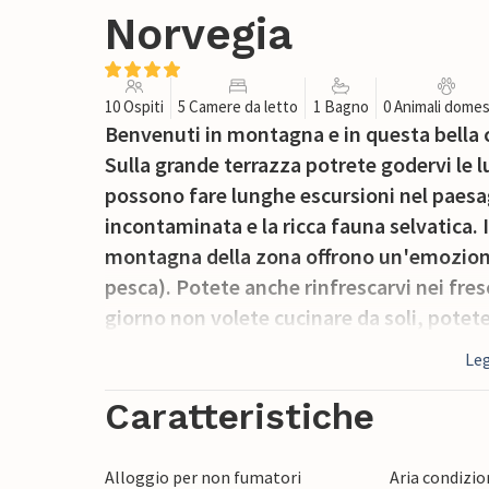
Norvegia
10 Ospiti
5 Camere da letto
1 Bagno
0 Animali domes
Benvenuti in montagna e in questa bella c
Sulla grande terrazza potrete godervi le l
possono fare lunghe escursioni nel paes
incontaminata e la ricca fauna selvatica. I
montagna della zona offrono un'emozionant
pesca). Potete anche rinfrescarvi nei fresc
giorno non volete cucinare da soli, potete 
inverno, ci sono ottime piste da sci di fon
Leg
vacanze si può vedere l'impianto di risalit
una delle destinazioni più sicure dal punt
Caratteristiche
Alloggio per non fumatori
Aria condizi