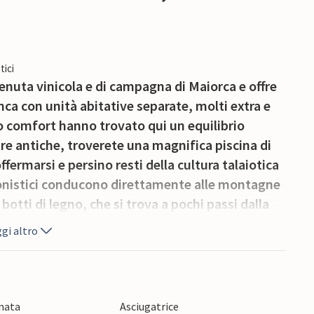
tici
tenuta vinicola e di campagna di Maiorca e offre
inca con unità abitative separate, molti extra e
mo comfort hanno trovato qui un equilibrio
etre antiche, troverete una magnifica piscina di
ffermarsi e persino resti della cultura talaiotica
rsionistici conducono direttamente alle montagne
botti di legno, che si trova a pochi passi dalla
eale per il vostro barbecue, vi offriamo un
gi altro
 delle nostre uve: un piacere che conquisterà
erso il buco della serratura prima di varcare la
onata
Asciugatrice