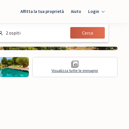
Affitta la tua proprietà
Aiuto
Login
Login
2 ospiti
Cerca
Ospiti
Proprietario
Visualizza tutte le immagini
mazioni legali