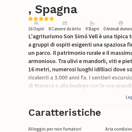
, Spagna
16 Ospiti
8 Camere da letto
9 Bagni
0 Animali domes
L'agriturismo Son Simó Vell è una tipica 
a gruppi di ospiti esigenti una spaziosa f
un parco. Il patrimonio rurale e il massi
armonioso. Tra ulivi e mandorli, viti e pi
16 metri, numerosi luoghi idilliaci dove so
risalenti a 3.000 anni fa. I sentieri escu
di Maiorca o alla bodega con le sue grandi 
casa principale. Come accompagnamento id
Leg
Merlot, un Cabernet Sauvignon o un Syrah
anche gli intenditori di vino.
Caratteristiche
Salite i numerosi gradini e guardate attrav
Alloggio per non fumatori
Aria condizi