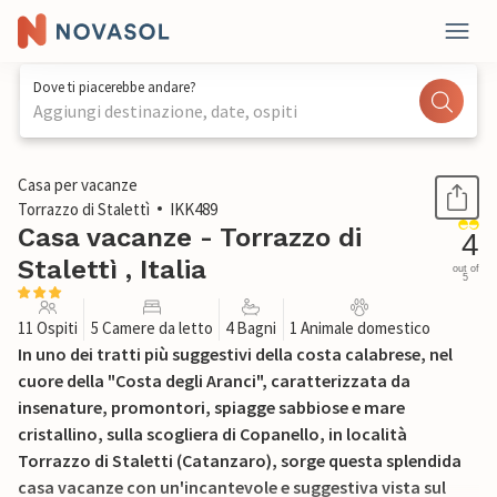
Dove ti piacerebbe andare?
Aggiungi destinazione, date, ospiti
1 / 25
Casa per vacanze
Torrazzo di Stalettì
IKK489
Casa vacanze - Torrazzo di
4
Stalettì , Italia
out of
5
11 Ospiti
5 Camere da letto
4 Bagni
1 Animale domestico
In uno dei tratti più suggestivi della costa calabrese, nel
cuore della "Costa degli Aranci", caratterizzata da
insenature, promontori, spiagge sabbiose e mare
cristallino, sulla scogliera di Copanello, in località
Torrazzo di Staletti (Catanzaro), sorge questa splendida
casa vacanze con un'incantevole e suggestiva vista sul