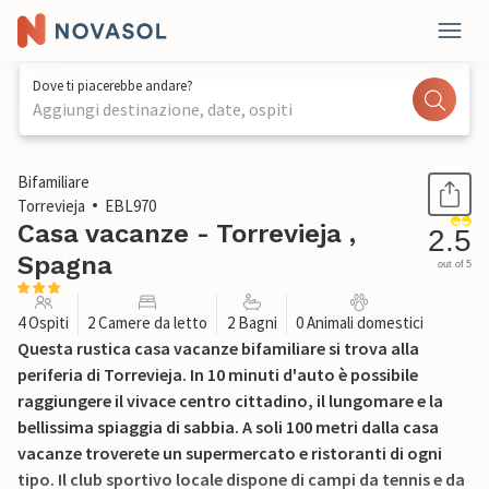
Dove ti piacerebbe andare?
Aggiungi destinazione, date, ospiti
1 / 32
Bifamiliare
Torrevieja
EBL970
Casa vacanze - Torrevieja ,
2.5
Spagna
out of 5
4 Ospiti
2 Camere da letto
2 Bagni
0 Animali domestici
Questa rustica casa vacanze bifamiliare si trova alla
periferia di Torrevieja. In 10 minuti d'auto è possibile
raggiungere il vivace centro cittadino, il lungomare e la
bellissima spiaggia di sabbia. A soli 100 metri dalla casa
vacanze troverete un supermercato e ristoranti di ogni
tipo. Il club sportivo locale dispone di campi da tennis e da