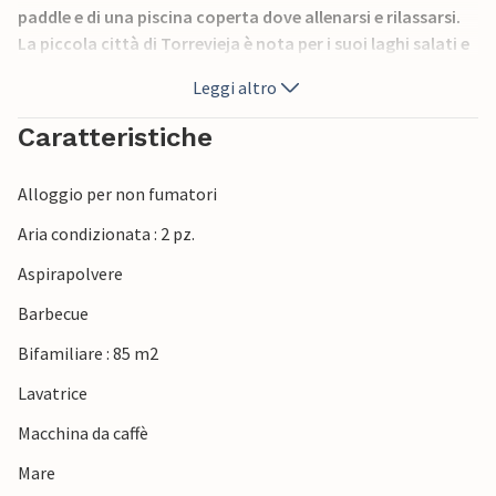
paddle e di una piscina coperta dove allenarsi e rilassarsi.
La piccola città di Torrevieja è nota per i suoi laghi salati e
il suo clima favorevole, che la rendono una meta di
Leggi altro
vacanza ideale per grandi e piccini. Non lontano si trova il
più grande centro commerciale della Spagna, Zenia
Caratteristiche
Boulevard, con ottimi negozi, bar, ristoranti e ogni tipo di
intrattenimento per i più piccoli.
Alloggio per non fumatori
Aria condizionata : 2 pz.
Aspirapolvere
Barbecue
Bifamiliare : 85 m2
Lavatrice
Macchina da caffè
Mare