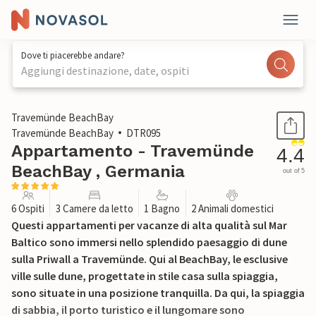
Dove ti piacerebbe andare?
Aggiungi destinazione, date, ospiti
1 / 30
Travemünde BeachBay
Travemünde BeachBay
DTR095
Appartamento - Travemünde
4.4
BeachBay , Germania
out of 5
6 Ospiti
3 Camere da letto
1 Bagno
2 Animali domestici
Questi appartamenti per vacanze di alta qualità sul Mar
Baltico sono immersi nello splendido paesaggio di dune
sulla Priwall a Travemünde. Qui al BeachBay, le esclusive
ville sulle dune, progettate in stile casa sulla spiaggia,
sono situate in una posizione tranquilla. Da qui, la spiaggia
di sabbia, il porto turistico e il lungomare sono