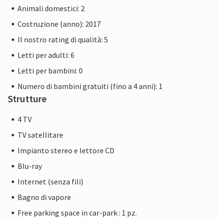
famiglia.
Animali domestici: 2
Costruzione (anno): 2017
La Priwall è una penisola lunga circa tre chilometri tra il
Mar Baltico e la Trave, nella parte orientale dello
Il nostro rating di qualità: 5
Schleswig-Holstein, e appartiene a Lubecca dal 1226.
Letti per adulti: 6
Divertimento in spiaggia, nuoto, sport acquatici e
Letti per bambini: 0
avventura proprio davanti alla porta della vostra casa
vacanze.
Numero di bambini gratuiti (fino a 4 anni): 1
Strutture
Le immagini degli appartamenti sono esempi di
4 TV
appartamenti. L'arredamento è paragonabile, ma non
necessariamente identico al 100%.
TV satellitare
Impianto stereo e lettore CD
Altri appartamenti in questa villa sulle dune: DTR093-097.
Blu-ray
Internet (senza fili)
Bagno di vapore
Free parking space in car-park : 1 pz.