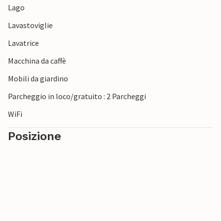
Lago
paradiso per gli amanti della natura e delle vacanze attive.
Lavastoviglie
Lavatrice
Macchina da caffè
Mobili da giardino
Parcheggio in loco/gratuito : 2 Parcheggi
WiFi
Posizione