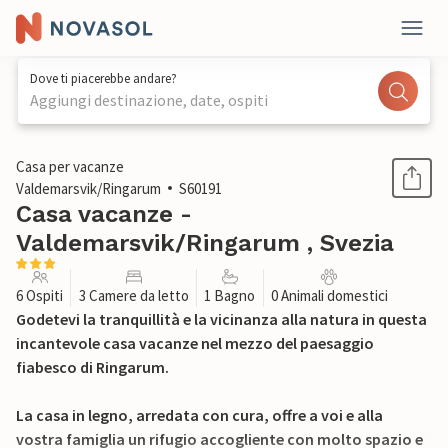
Dove ti piacerebbe andare?
Aggiungi destinazione, date, ospiti
1 / 19
Casa per vacanze
Valdemarsvik/Ringarum
S60191
Casa vacanze -
Valdemarsvik/Ringarum , Svezia
6 Ospiti
3 Camere da letto
1 Bagno
0 Animali domestici
Godetevi la tranquillità e la vicinanza alla natura in questa
incantevole casa vacanze nel mezzo del paesaggio
fiabesco di Ringarum.
La casa in legno, arredata con cura, offre a voi e alla
vostra famiglia un rifugio accogliente con molto spazio e