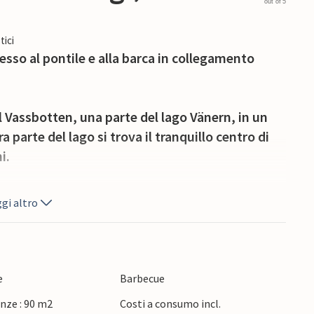
out of 5
tici
sso al pontile e alla barca in collegamento
 Vassbotten, una parte del lago Vänern, in un
 parte del lago si trova il tranquillo centro di
i.
l piano terra si trovano la cucina, il bagno e
gi altro
vista panoramica sul Vassbotten. Il piano
 e da un soggiorno con TV per rilassarsi; anche
e
Barbecue
lde giornate estive mentre i bambini esplorano la
nze : 90 m2
Costi a consumo incl.
a di casa e si possono fare splendide