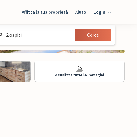
Affitta la tua proprietà
Aiuto
Login
Login
2 ospiti
Cerca
Ospiti
Proprietario
Visualizza tutte le immagini
sioni