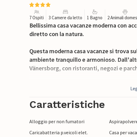
7 Ospiti
3 Camere da letto
1 Bagno
2 Animali domes
Bellissima casa vacanze moderna con acce
diretto con la natura.
Questa moderna casa vacanze si trova sul
ambiente tranquillo e armonioso. Dall'altra
Vänersborg, con ristoranti, negozi e parch
La casa vacanze si sviluppa su due piani. A
Leg
un'ampia sala da pranzo e soggiorno con 
superiore è composto da 3 camere da letto
Caratteristiche
qui si può godere della vista.
Alloggio per non fumatori
Aspirapolver
Rilassatevi sulla terrazza aperta nelle ca
Caricabatteria p.veicoli elet.
Casa per vaca
zona. Il bosco è proprio davanti alla port