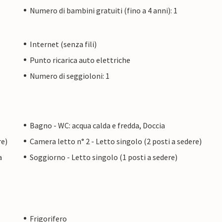
Numero di bambini gratuiti (fino a 4 anni): 1
Internet (senza fili)
Punto ricarica auto elettriche
Numero di seggioloni: 1
Bagno - WC: acqua calda e fredda, Doccia
re)
Camera letto n° 2 - Letto singolo (2 posti a sedere)
a
Soggiorno - Letto singolo (1 posti a sedere)
Frigorifero