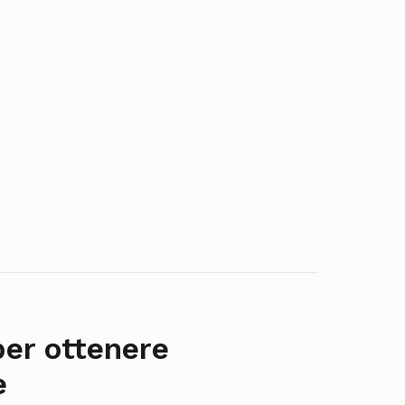
per ottenere
e